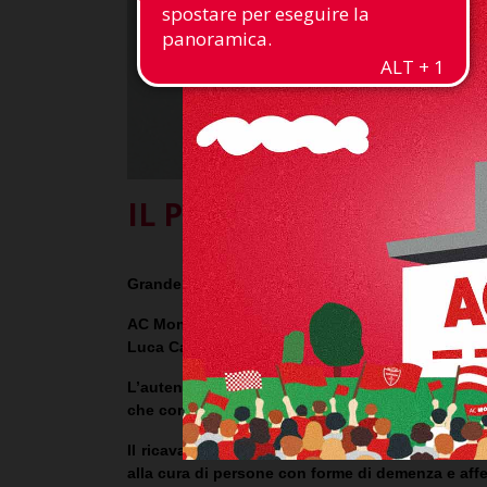
IL PALLONE DEL GOL DI
Grande opportunità per tutti gli appassionati bi
AC Monza
e
Lega Serie A
, in collaborazione co
Luca Caldirola contro l’Inter lo scorso 15 aprile 
L’autenticità del pallone, autografato dal difen
che consentirà inoltre al proprietario del memora
Il ricavato dell’asta sarà devoluto al
Paese Ritr
alla cura di persone con forme di demenza e affe