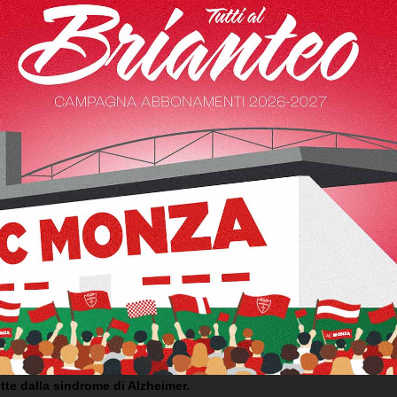
 CALDIROLA VS L’INTER PER IL 
ancorossi!
n
Socios.com
, Official Partner di Lega Serie A e
LIVE Charity
metto
2023
, che è valso la storica vittoria dei biancorossi contro i nerazz
sore, sarà certificata su blockchain grazie all’integrazione di un
bilia di riguardare il gol in qualsiasi momento attraverso il propr
ovato di Monza
, realtà cittadina della
COOPERATIVA SOCIALE “LA
tte dalla sindrome di Alzheimer.