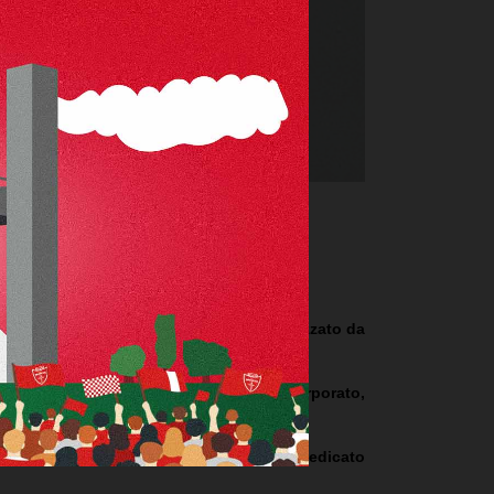
PAESE RITROVATO
no
all'asta il pallone ufficiale del gol realizzato da
urri a San Siro.
 chip NFC (near-field communication) incorporato,
io smartphone.
 MERIDIANA”
, il primo villaggio in Italia dedicato