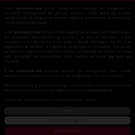
Il sito
acmonza.com
utilizza cookie tecnici necessari alla navigazione e
© 2026 AC Monza
funzionali all'erogazione del servizio. Utilizza i cookie anche per fornirti
All rights reserved
un'esperienza di navigazione sempre migliore, per facilitare le interazioni
con le nostre funzionalità.
Il sito
acmonza.com
utilizza cookie analitici per acquisire informazioni utili
per analizzare statisticamente gli accessi o le visite al sito stesso e per
Insieme al Monza
consentire a A.C. Monza S.p.A. con sede in Monza, Via Ragazzi del '99, 14 di
migliorarne la struttura, le logiche di navigazione e i contenuti. Con questi
cookie non vengono raccolte informazioni sull'identità dell'utente, né alcun
dato personale. Le informazioni sono trattate in forma aggregata ed
Biglietti
anonima.
Il sito
acmonza.com
presenta funzioni che interagiscono con i social
network che potrebbero tracciare la tua navigazione con i loro cookies.
Shop
Potrai esprimere la tua volontà dopo aver acquisito tutte le informazioni
necessarie sui cookie utilizzati, leggendo la nostra
cookies policy
.
Chiudendo questo banner acconsenti all'uso dei cookie.
CHIUDI
SCEGLI E PERSONALIZZA
ACCETTA TUTTO
Privacy Policy
|
Cookie Policy
|
Accessibilità Digitale
|