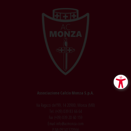
Associazione Calcio Monza S.p.A.
Via Ragazzi del'99, 14 20900, Monza (MB)
Tel. (+39)
039 83 66 64
Fax (+39)
039 20 60 159
Email
info@acmonza.com
P.IVA 09141370966