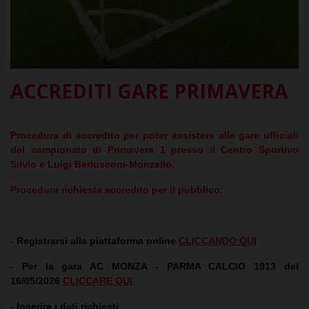
ACCREDITI GARE PRIMAVERA
Procedura di accredito per poter assistere alle gare ufficiali
del campionato di Primavera 1 presso il Centro Sportivo
Silvio e Luigi Berlusconi-Monzello.
Procedura richiesta accredito per il pubblico
:
-
Registrarsi alla piattaforma online
CLICCANDO QUI
- Per la gara AC MONZA - PARMA CALCIO 1913 del
16/05/2026
CLICCARE QUI
- Inserire i dati richiesti