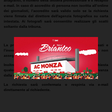
anagrafici, il numero della tessera professionale e il recapito
e-mail. In caso di accredito di persona non iscritta all’ordine
dei giornalisti, l’accredito sarà valido solo se la richiesta
viene firmata dal direttore dell'agenzia fotografica su carta
intestata. Ai fotografi sarà consentito realizzare gli scatti
soltanto dalla tribuna.
La presentazione della richiesta oltre i termini indicati e
l’incompletezza delle informazioni, comporteranno la non
assegnazione del titolo d’ingresso.
Inoltre A.C. Monza si riserva di respingere la richiesta
qualora si superasse la capienza stabilita, in osservanza
dalla normativa vigente.
La richiesta sarà confermata o respinta via e-mail
direttamente al richiedente.