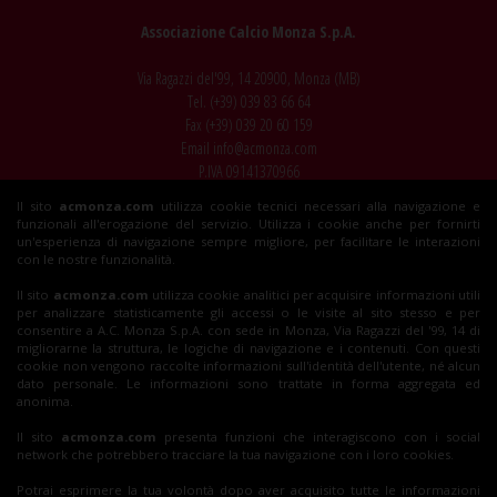
Associazione Calcio Monza S.p.A.
Via Ragazzi del'99, 14 20900, Monza (MB)
Tel. (+39)
039 83 66 64
Fax (+39)
039 20 60 159
Email
info@acmonza.com
P.IVA 09141370966
Il sito
acmonza.com
utilizza cookie tecnici necessari alla navigazione e
© 2026 AC Monza
funzionali all'erogazione del servizio. Utilizza i cookie anche per fornirti
All rights reserved
un'esperienza di navigazione sempre migliore, per facilitare le interazioni
con le nostre funzionalità.
Il sito
acmonza.com
utilizza cookie analitici per acquisire informazioni utili
per analizzare statisticamente gli accessi o le visite al sito stesso e per
Insieme al Monza
consentire a A.C. Monza S.p.A. con sede in Monza, Via Ragazzi del '99, 14 di
migliorarne la struttura, le logiche di navigazione e i contenuti. Con questi
cookie non vengono raccolte informazioni sull'identità dell'utente, né alcun
dato personale. Le informazioni sono trattate in forma aggregata ed
Biglietti
anonima.
Il sito
acmonza.com
presenta funzioni che interagiscono con i social
network che potrebbero tracciare la tua navigazione con i loro cookies.
Shop
Potrai esprimere la tua volontà dopo aver acquisito tutte le informazioni