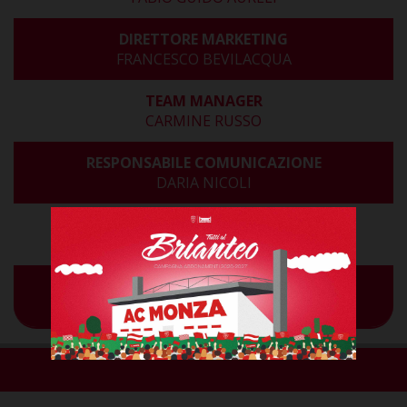
DIRETTORE MARKETING
FRANCESCO BEVILACQUA
TEAM MANAGER
CARMINE RUSSO
RESPONSABILE COMUNICAZIONE
DARIA NICOLI
ADDETTO STAMPA
ENRICO CERRUTI
SUPPORTER LIAISON OFFICER - SLO
MARCO RAVASI