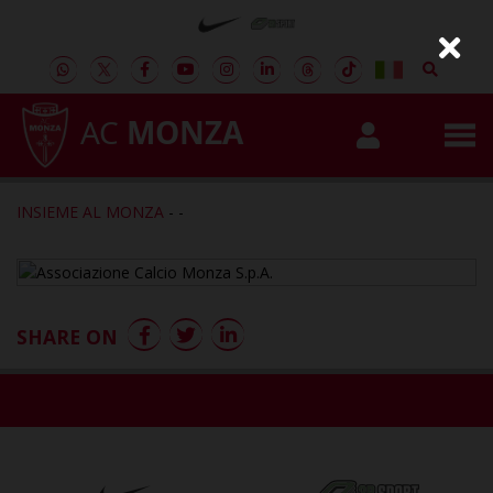
AC
MONZA
INSIEME AL MONZA
-
-
SHARE ON