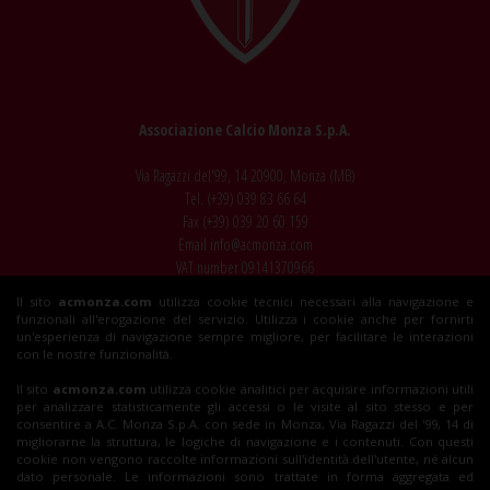
Associazione Calcio Monza S.p.A.
Via Ragazzi del'99, 14 20900, Monza (MB)
Tel. (+39)
039 83 66 64
Fax (+39)
039 20 60 159
Email
info@acmonza.com
VAT number 09141370966
Il sito
acmonza.com
utilizza cookie tecnici necessari alla navigazione e
© 2026 AC Monza
funzionali all'erogazione del servizio. Utilizza i cookie anche per fornirti
All rights reserved
un'esperienza di navigazione sempre migliore, per facilitare le interazioni
con le nostre funzionalità.
Il sito
acmonza.com
utilizza cookie analitici per acquisire informazioni utili
per analizzare statisticamente gli accessi o le visite al sito stesso e per
Insieme al Monza
consentire a A.C. Monza S.p.A. con sede in Monza, Via Ragazzi del '99, 14 di
migliorarne la struttura, le logiche di navigazione e i contenuti. Con questi
cookie non vengono raccolte informazioni sull'identità dell'utente, né alcun
dato personale. Le informazioni sono trattate in forma aggregata ed
Tickets