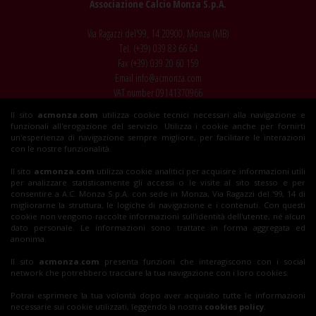
Associazione Calcio Monza S.p.A.
Via Ragazzi del'99, 14 20900, Monza (MB)
Tel. (+39)
039 83 66 64
Fax (+39)
039 20 60 159
Email
info@acmonza.com
VAT number 09141370966
Il sito
acmonza.com
utilizza cookie tecnici necessari alla navigazione e
© 2026 AC Monza
funzionali all'erogazione del servizio. Utilizza i cookie anche per fornirti
All rights reserved
un'esperienza di navigazione sempre migliore, per facilitare le interazioni
con le nostre funzionalità.
Il sito
acmonza.com
utilizza cookie analitici per acquisire informazioni utili
per analizzare statisticamente gli accessi o le visite al sito stesso e per
Insieme al Monza
consentire a A.C. Monza S.p.A. con sede in Monza, Via Ragazzi del '99, 14 di
migliorarne la struttura, le logiche di navigazione e i contenuti. Con questi
cookie non vengono raccolte informazioni sull'identità dell'utente, né alcun
dato personale. Le informazioni sono trattate in forma aggregata ed
Tickets
anonima.
Il sito
acmonza.com
presenta funzioni che interagiscono con i social
network che potrebbero tracciare la tua navigazione con i loro cookies.
Shop
Potrai esprimere la tua volontà dopo aver acquisito tutte le informazioni
necessarie sui cookie utilizzati, leggendo la nostra
cookies policy
.