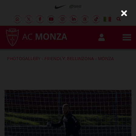
AC
MONZA
PHOTOGALLERY
-
FRIENDLY: BELLINZONA - MONZA