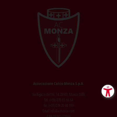
Associazione Calcio Monza S.p.A.
Via Ragazzi del'99, 14 20900, Monza (MB)
Tel. (+39)
039 83 66 64
Fax (+39)
039 20 60 159
Email
info@acmonza.com
P.IVA 09141370966