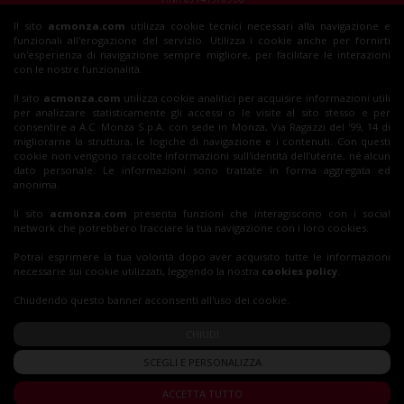
Il sito
acmonza.com
utilizza cookie tecnici necessari alla navigazione e
© 2026 AC Monza
funzionali all'erogazione del servizio. Utilizza i cookie anche per fornirti
All rights reserved
un'esperienza di navigazione sempre migliore, per facilitare le interazioni
con le nostre funzionalità.
Il sito
acmonza.com
utilizza cookie analitici per acquisire informazioni utili
per analizzare statisticamente gli accessi o le visite al sito stesso e per
Insieme al Monza
consentire a A.C. Monza S.p.A. con sede in Monza, Via Ragazzi del '99, 14 di
migliorarne la struttura, le logiche di navigazione e i contenuti. Con questi
cookie non vengono raccolte informazioni sull'identità dell'utente, né alcun
dato personale. Le informazioni sono trattate in forma aggregata ed
Biglietti
anonima.
Il sito
acmonza.com
presenta funzioni che interagiscono con i social
network che potrebbero tracciare la tua navigazione con i loro cookies.
Shop
Potrai esprimere la tua volontà dopo aver acquisito tutte le informazioni
necessarie sui cookie utilizzati, leggendo la nostra
cookies policy
.
Chiudendo questo banner acconsenti all'uso dei cookie.
CHIUDI
SCEGLI E PERSONALIZZA
ACCETTA TUTTO
Privacy Policy
|
Cookie Policy
|
Accessibilità Digitale
|