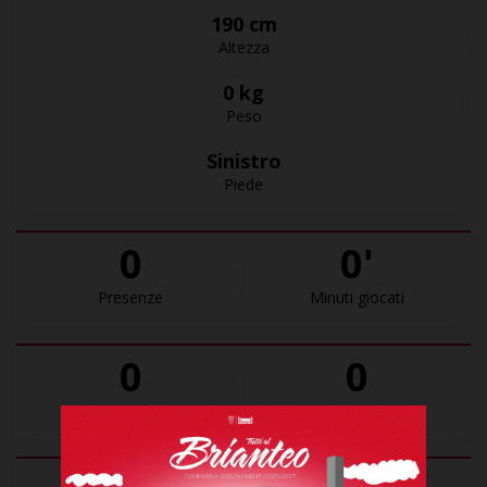
190 cm
Altezza
0 kg
Peso
Sinistro
Piede
0
0'
Presenze
Minuti giocati
0
0
Goal
Assist