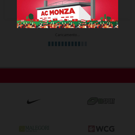
0
0
Ammonizioni
Espulsioni
Caricamento...