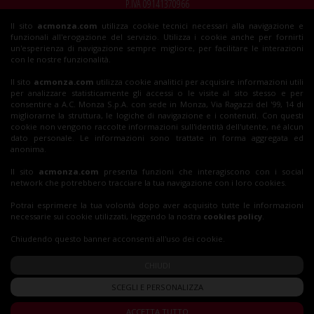
P.IVA 09141370966
Il sito
acmonza.com
utilizza cookie tecnici necessari alla navigazione e
© 2026 AC Monza
funzionali all'erogazione del servizio. Utilizza i cookie anche per fornirti
All rights reserved
un'esperienza di navigazione sempre migliore, per facilitare le interazioni
con le nostre funzionalità.
Il sito
acmonza.com
utilizza cookie analitici per acquisire informazioni utili
per analizzare statisticamente gli accessi o le visite al sito stesso e per
Insieme al Monza
consentire a A.C. Monza S.p.A. con sede in Monza, Via Ragazzi del '99, 14 di
migliorarne la struttura, le logiche di navigazione e i contenuti. Con questi
cookie non vengono raccolte informazioni sull'identità dell'utente, né alcun
dato personale. Le informazioni sono trattate in forma aggregata ed
Biglietti
anonima.
Il sito
acmonza.com
presenta funzioni che interagiscono con i social
network che potrebbero tracciare la tua navigazione con i loro cookies.
Shop
Potrai esprimere la tua volontà dopo aver acquisito tutte le informazioni
necessarie sui cookie utilizzati, leggendo la nostra
cookies policy
.
Chiudendo questo banner acconsenti all'uso dei cookie.
CHIUDI
SCEGLI E PERSONALIZZA
ACCETTA TUTTO
Privacy Policy
|
Cookie Policy
|
Accessibilità Digitale
|