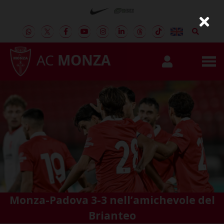
AC
MONZA
Monza-Padova 3-3 nell’amichevole del
Brianteo