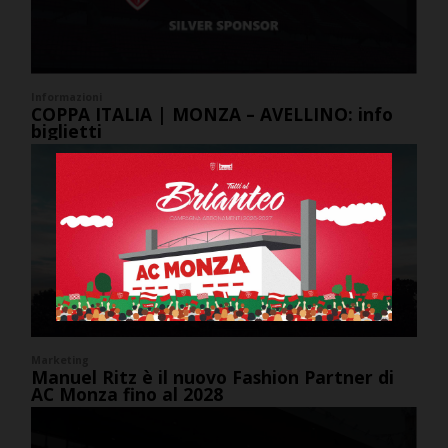
Informazioni
COPPA ITALIA | MONZA – AVELLINO: info
biglietti
Marketing
Manuel Ritz è il nuovo Fashion Partner di
AC Monza fino al 2028