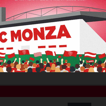
0 kg
Peso
0
3
Goal
Assist
Caricamento...