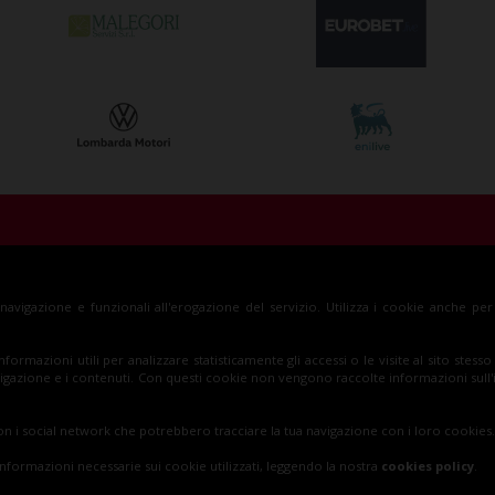
za S.p.A.
Insieme al Monza
Bi
a navigazione e funzionali all'erogazione del servizio. Utilizza i cookie anche pe
, Monza (MB)
informazioni utili per analizzare statisticamente gli accessi o le visite al sito ste
 navigazione e i contenuti. Con questi cookie non vengono raccolte informazioni sull
n i social network che potrebbero tracciare la tua navigazione con i loro cookies.
informazioni necessarie sui cookie utilizzati, leggendo la nostra
cookies policy
.