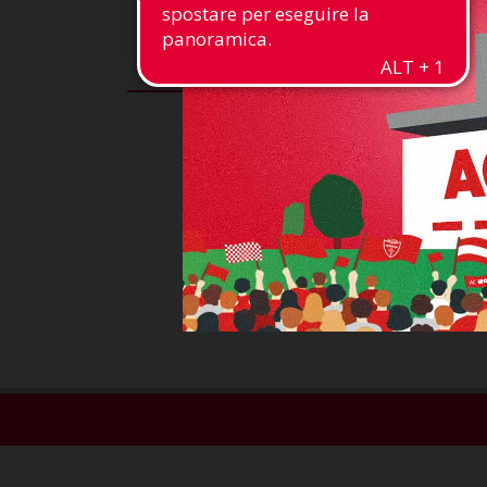
0 cm
Altezza
22
1046'
Presenze
Minuti giocati