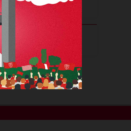
Destro
Piede
2
0
Ammonizioni
Espulsioni