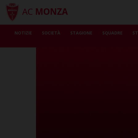
AC
MONZA
NOTIZIE
SOCIETÀ
STAGIONE
SQUADRE
ST