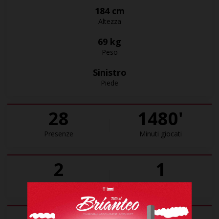
184 cm
Altezza
69 kg
Peso
Sinistro
Piede
28
1480'
Presenze
Minuti giocati
2
1
Goal
Assist