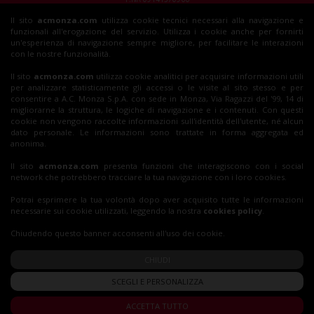
Il sito
acmonza.com
utilizza cookie tecnici necessari alla navigazione e
© 2026 AC Monza
funzionali all'erogazione del servizio. Utilizza i cookie anche per fornirti
All rights reserved
un'esperienza di navigazione sempre migliore, per facilitare le interazioni
con le nostre funzionalità.
Il sito
acmonza.com
utilizza cookie analitici per acquisire informazioni utili
per analizzare statisticamente gli accessi o le visite al sito stesso e per
Insieme al Monza
consentire a A.C. Monza S.p.A. con sede in Monza, Via Ragazzi del '99, 14 di
migliorarne la struttura, le logiche di navigazione e i contenuti. Con questi
cookie non vengono raccolte informazioni sull'identità dell'utente, né alcun
dato personale. Le informazioni sono trattate in forma aggregata ed
Biglietti
anonima.
Il sito
acmonza.com
presenta funzioni che interagiscono con i social
network che potrebbero tracciare la tua navigazione con i loro cookies.
Shop
Potrai esprimere la tua volontà dopo aver acquisito tutte le informazioni
necessarie sui cookie utilizzati, leggendo la nostra
cookies policy
.
Chiudendo questo banner acconsenti all'uso dei cookie.
CHIUDI
SCEGLI E PERSONALIZZA
ACCETTA TUTTO
Privacy Policy
|
Cookie Policy
|
Accessibilità Digitale
|