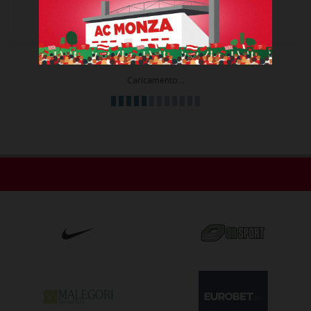
0
0
Ammonizioni
Espulsioni
Caricamento...