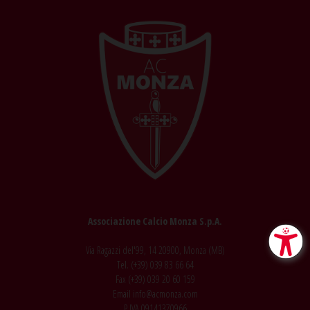
Associazione Calcio Monza S.p.A.
Via Ragazzi del'99, 14 20900, Monza (MB)
Tel. (+39)
039 83 66 64
Fax (+39)
039 20 60 159
Email
info@acmonza.com
P.IVA 09141370966