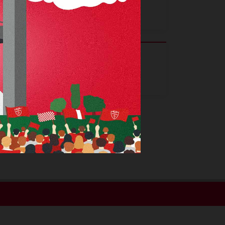
Sinistro
Piede
5
0
Ammonizioni
Espulsioni