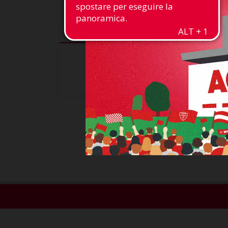
190 cm
Altezza
31
1266'
Presenze
Minuti giocati