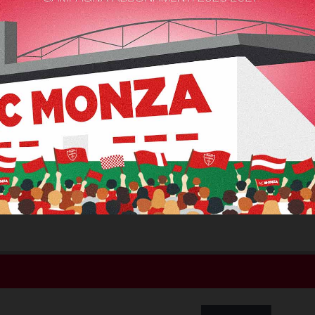
85 kg
Peso
9
4
Goal
Assist
Caricamento...