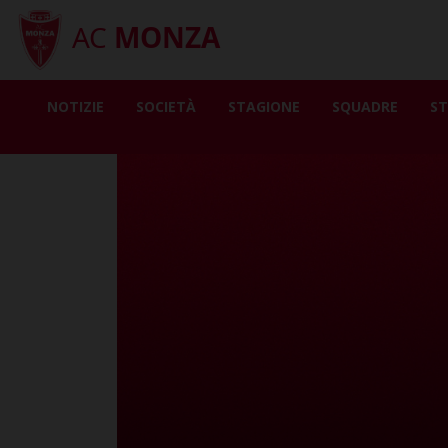
AC
MONZA
NOTIZIE
SOCIETÀ
STAGIONE
SQUADRE
ST