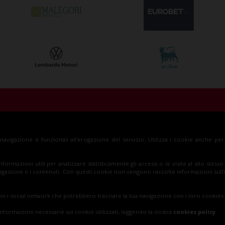
za S.p.A.
Insieme al Monza
Bi
a navigazione e funzionali all'erogazione del servizio. Utilizza i cookie anche pe
, Monza (MB)
informazioni utili per analizzare statisticamente gli accessi o le visite al sito ste
 navigazione e i contenuti. Con questi cookie non vengono raccolte informazioni sull
n i social network che potrebbero tracciare la tua navigazione con i loro cookies.
informazioni necessarie sui cookie utilizzati, leggendo la nostra
cookies policy
.