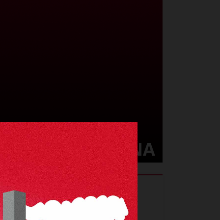
37
ANDREA
PETAGNA
Trieste, Italia
Luogo di nascita