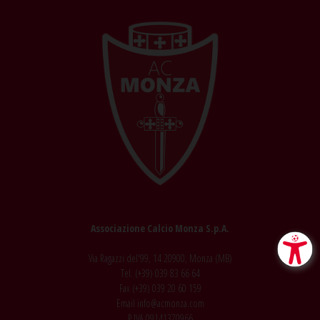
Associazione Calcio Monza S.p.A.
Via Ragazzi del'99, 14 20900, Monza (MB)
Tel. (+39)
039 83 66 64
Fax (+39)
039 20 60 159
Email
info@acmonza.com
P.IVA 09141370966