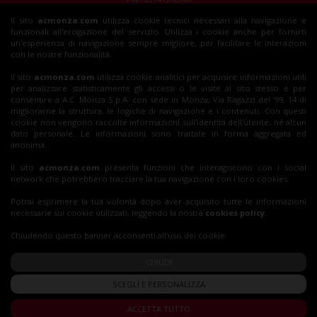
Il sito
acmonza.com
utilizza cookie tecnici necessari alla navigazione e
© 2026 AC Monza
funzionali all'erogazione del servizio. Utilizza i cookie anche per fornirti
All rights reserved
un'esperienza di navigazione sempre migliore, per facilitare le interazioni
con le nostre funzionalità.
Il sito
acmonza.com
utilizza cookie analitici per acquisire informazioni utili
per analizzare statisticamente gli accessi o le visite al sito stesso e per
Insieme al Monza
consentire a A.C. Monza S.p.A. con sede in Monza, Via Ragazzi del '99, 14 di
migliorarne la struttura, le logiche di navigazione e i contenuti. Con questi
cookie non vengono raccolte informazioni sull'identità dell'utente, né alcun
dato personale. Le informazioni sono trattate in forma aggregata ed
Biglietti
anonima.
Il sito
acmonza.com
presenta funzioni che interagiscono con i social
network che potrebbero tracciare la tua navigazione con i loro cookies.
Shop
Potrai esprimere la tua volontà dopo aver acquisito tutte le informazioni
necessarie sui cookie utilizzati, leggendo la nostra
cookies policy
.
Chiudendo questo banner acconsenti all'uso dei cookie.
CHIUDI
SCEGLI E PERSONALIZZA
ACCETTA TUTTO
Privacy Policy
|
Cookie Policy
|
Accessibilità Digitale
|