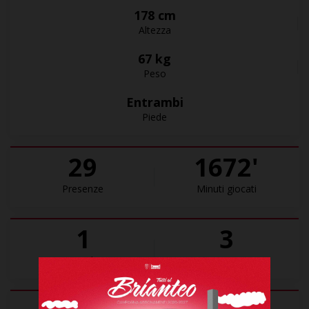
178 cm
Altezza
67 kg
Peso
Entrambi
Piede
29
1672'
Presenze
Minuti giocati
1
3
Goal
Assist