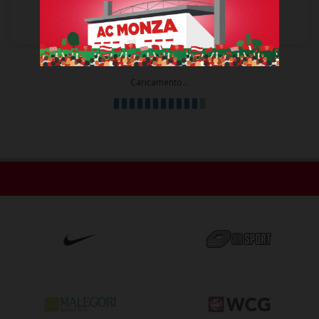
4
1
Ammonizioni
Espulsioni
Caricamento...