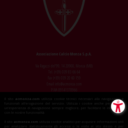
Associazione Calcio Monza S.p.A.
Via Ragazzi del'99, 14 20900, Monza (MB)
Tel. (+39)
039 83 66 64
Fax (+39)
039 20 60 159
Email
info@acmonza.com
P.IVA 09141370966
Il sito
acmonza.com
utilizza cookie tecnici necessari alla navigazione e
© 2026 AC Monza
funzionali all'erogazione del servizio. Utilizza i cookie anche per fornirti
All rights reserved
un'esperienza di navigazione sempre migliore, per facilitare le interazioni
con le nostre funzionalità.
Il sito
acmonza.com
utilizza cookie analitici per acquisire informazioni utili
per analizzare statisticamente gli accessi o le visite al sito stesso e per
Insieme al Monza