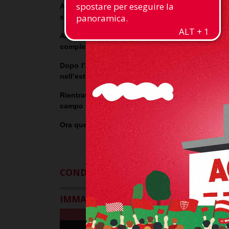
AC Monza comunica di aver prolungato il contrat
stagione al verificarsi di determinate condizioni.
Arrivato in Brianza nell’estate 2021, il dif
complessivamente 21 presenze.
Dopo l’avventura in prestito alla Cremonese, co
nell’estate 2025.
Rientrato dopo il lungo infortunio rimediato ne
campo nella finale playoff di ritorno contro il Ca
Ora questo passo importante per un futuro a tin
CONDIVIDI SU
IMMAGINI