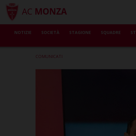
AC
MONZA
NOTIZIE
SOCIETÀ
STAGIONE
SQUADRE
ST
COMUNICATI