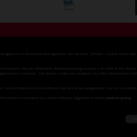
za S.p.A.
Insieme al Monza
Bi
a navigazione e funzionali all'erogazione del servizio. Utilizza i cookie anche pe
, Monza (MB)
informazioni utili per analizzare statisticamente gli accessi o le visite al sito ste
 navigazione e i contenuti. Con questi cookie non vengono raccolte informazioni sull
n i social network che potrebbero tracciare la tua navigazione con i loro cookies.
informazioni necessarie sui cookie utilizzati, leggendo la nostra
cookies policy
.
CHI
cy Policy
|
Cookie Policy
|
Accessibilità Digitale
| Tailor made b