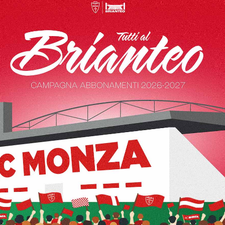
to per le prestazioni sportive di Valentin Antov fino al 30 giug
ensore bulgaro ha conquistato subito la Promozione in Serie
n cui ha vissuto da protagonista un’altra Promozione in Serie A
l finale di stagione precedente, ha vissuto la sua seconda Promo
tanzaro.
te biancorosse: complimenti Valentin!