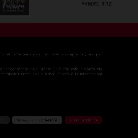
glietti
Shop
r fornirti un'esperienza di navigazione sempre migliore, per
sso e per consentire a A.C. Monza S.p.A. con sede in Monza, Via
'identità dell'utente, né alcun dato personale. Le informazioni
UDI
SCEGLI E PERSONALIZZA
ACCETTA TUTTO
y
eWeb