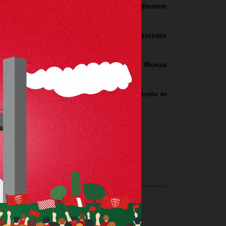
no 2027, con rinnovo automatico per un’ulteriore
 A con i biancorossi, con cui ha collezionato
 nella scorsa stagione, Antov è tornato al Monza
zione in Serie A con i biancorossi, scendendo in