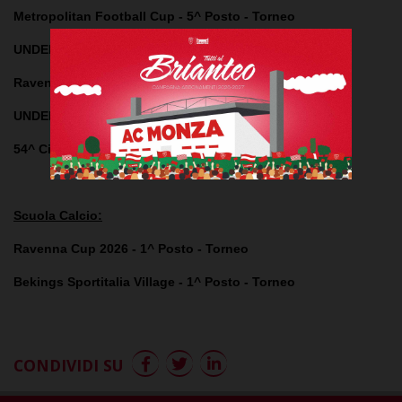
Metropolitan Football Cup - 5^ Posto - Torneo
UNDER 11
Ravenna Cup 2026 - 1^ Posto - Torneo
UNDER 10
54^ Città di Crema - 2^ Posto - Torneo
Scuola Calcio:
Ravenna Cup 2026 - 1^ Posto - Torneo
Bekings Sportitalia Village - 1^ Posto - Torneo
CONDIVIDI SU