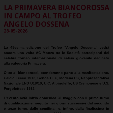
LA PRIMAVERA BIANCOROSSA
IN CAMPO AL TROFEO
ANGELO DOSSENA
28-05-2026
La 48esima edizione del Trofeo “Angelo Dossena” vedrà
ancora una volta AC Monza tra le Società partecipanti del
celebre torneo internazionale di calcio giovanile dedicato
alla categoria Primavera.
Oltre ai biancorossi, prenderanno parte alla manifestazione:
Calcio Lecco 1912, Genoa CFC, Modena FC, Rappresentativa
Nazionale LND U18/19, U.C. Albinoleffe, US Cremonese e U.S.
Pergolettese 1932.
L’evento avrà inizio domenica 31 maggio con il primo turno
di qualificazione, seguito nei giorni successivi dal secondo
e terzo turno, dalle semifinali e, infine, dalla finalissima in