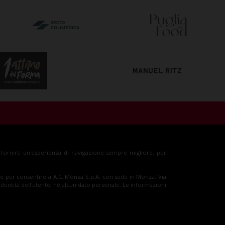
glietti
Shop
r fornirti un'esperienza di navigazione sempre migliore, per
sso e per consentire a A.C. Monza S.p.A. con sede in Monza, Via
'identità dell'utente, né alcun dato personale. Le informazioni