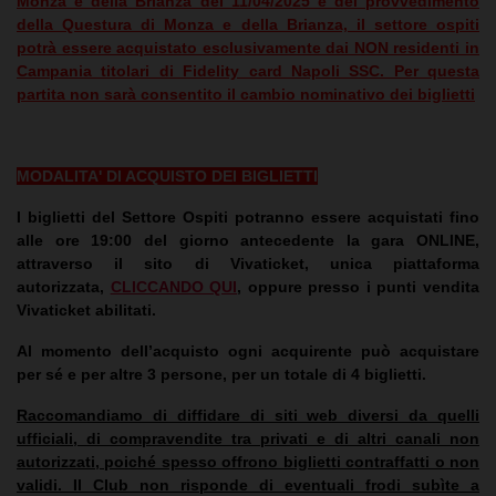
Monza e della Brianza del 11/04/2025 e del provvedimento
della Questura di Monza e della Brianza, il settore ospiti
potrà essere acquistato esclusivamente dai NON residenti in
Campania titolari di Fidelity card Napoli SSC. Per questa
partita non sarà consentito il cambio nominativo dei biglietti
MODALITA' DI ACQUISTO DEI BIGLIETTI
I biglietti del Settore Ospiti potranno essere acquistati fino
alle ore 19:00 del giorno antecedente la gara
ONLINE
,
attraverso il sito di
Vivaticket
, unica piattaforma
autorizzata,
CLICCANDO QUI
, oppure presso i
punti vendita
Vivaticket abilitati
.
Al momento dell’acquisto ogni acquirente può acquistare
per sé e per altre 3 persone, per un totale di 4 biglietti.
Raccomandiamo di diffidare di siti web diversi da quelli
ufficiali, di compravendite tra privati e di altri canali non
autorizzati, poiché spesso offrono biglietti contraffatti o non
validi. Il Club non risponde di eventuali frodi subìte a