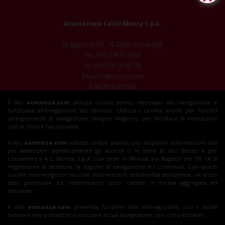
Associazione Calcio Monza S.p.A.
Via Ragazzi del'99, 14 20900, Monza (MB)
Tel. (+39)
039 83 66 64
Fax (+39)
039 20 60 159
Email
info@acmonza.com
P.IVA 09141370966
Il sito
acmonza.com
utilizza cookie tecnici necessari alla navigazione e
© 2026 AC Monza
funzionali all'erogazione del servizio. Utilizza i cookie anche per fornirti
All rights reserved
un'esperienza di navigazione sempre migliore, per facilitare le interazioni
con le nostre funzionalità.
Il sito
acmonza.com
utilizza cookie analitici per acquisire informazioni utili
per analizzare statisticamente gli accessi o le visite al sito stesso e per
Insieme al Monza
consentire a A.C. Monza S.p.A. con sede in Monza, Via Ragazzi del '99, 14 di
migliorarne la struttura, le logiche di navigazione e i contenuti. Con questi
cookie non vengono raccolte informazioni sull'identità dell'utente, né alcun
dato personale. Le informazioni sono trattate in forma aggregata ed
Biglietti
anonima.
Il sito
acmonza.com
presenta funzioni che interagiscono con i social
network che potrebbero tracciare la tua navigazione con i loro cookies.
Shop