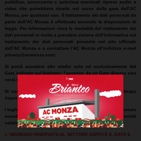
pubblico, acconsente e autorizza eventuali riprese audio e
video che potrebbero ritrarlo nel corso della gara dell’AC
Monza, per qualsiasi uso. Il trattamento dei dati personali da
parte dell’AC Monza è effettuato secondo le disposizioni di
legge. Per informazioni circa le modalità del trattamento dei
dati personali si invita a prendere visione dell’Informativa sul
trattamento dei dati personali presente nel sito ufficiale
dell’AC Monza o a contattare l’AC Monza all’indirizzo e-mail
privacy@acmonza.com
;
Si potrà accedere allo stadio solo ed esclusivamente dal
Gate indicato sul biglietto; l’accesso da un Gate diverso non
verrà in alcun modo consentito;
Si consiglia di presentarsi allo stadio con largo anticipo
rispetto al calcio di inizio;
I biglietti non utilizzati perché il loro detentore non ha potuto
accedere allo stadio per mancanza di documento di identità
valido, non saranno rimborsati.
L' INGRESSO RISERVATO AL SETTORE OSPITI È IL GATE 9.