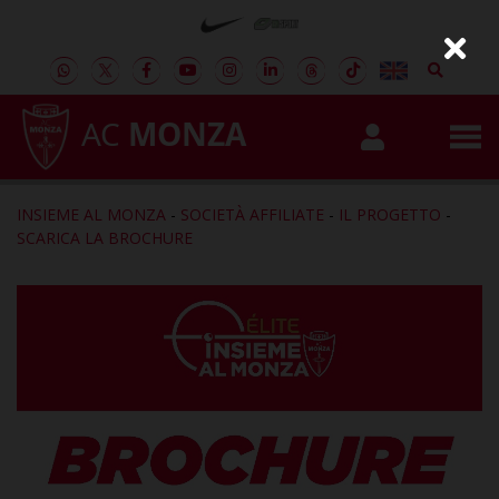
AC
MONZA
INSIEME AL MONZA
-
SOCIETÀ AFFILIATE
-
IL PROGETTO
-
SCARICA LA BROCHURE