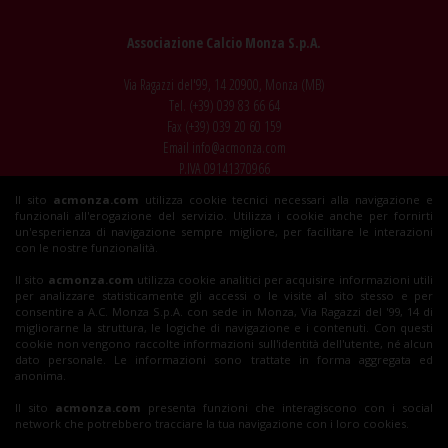
Associazione Calcio Monza S.p.A.
Via Ragazzi del'99, 14 20900, Monza (MB)
Tel. (+39)
039 83 66 64
Fax (+39)
039 20 60 159
Email
info@acmonza.com
P.IVA 09141370966
Il sito
acmonza.com
utilizza cookie tecnici necessari alla navigazione e
© 2026 AC Monza
funzionali all'erogazione del servizio. Utilizza i cookie anche per fornirti
All rights reserved
un'esperienza di navigazione sempre migliore, per facilitare le interazioni
con le nostre funzionalità.
Il sito
acmonza.com
utilizza cookie analitici per acquisire informazioni utili
per analizzare statisticamente gli accessi o le visite al sito stesso e per
Insieme al Monza
consentire a A.C. Monza S.p.A. con sede in Monza, Via Ragazzi del '99, 14 di
migliorarne la struttura, le logiche di navigazione e i contenuti. Con questi
cookie non vengono raccolte informazioni sull'identità dell'utente, né alcun
dato personale. Le informazioni sono trattate in forma aggregata ed
Biglietti
anonima.
Il sito
acmonza.com
presenta funzioni che interagiscono con i social
network che potrebbero tracciare la tua navigazione con i loro cookies.
Shop