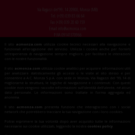
Via Ragazzi del'99, 14 20900, Monza (MB)
Tel. (+39)
039 83 66 64
Fax (+39)
039 20 60 159
Email
info@acmonza.com
P.IVA 09141370966
Il sito
acmonza.com
utilizza cookie tecnici necessari alla navigazione e
© 2026 AC Monza
funzionali all'erogazione del servizio. Utilizza i cookie anche per fornirti
All rights reserved
un'esperienza di navigazione sempre migliore, per facilitare le interazioni
con le nostre funzionalità.
Il sito
acmonza.com
utilizza cookie analitici per acquisire informazioni utili
per analizzare statisticamente gli accessi o le visite al sito stesso e per
Insieme al Monza
consentire a A.C. Monza S.p.A. con sede in Monza, Via Ragazzi del '99, 14 di
migliorarne la struttura, le logiche di navigazione e i contenuti. Con questi
cookie non vengono raccolte informazioni sull'identità dell'utente, né alcun
dato personale. Le informazioni sono trattate in forma aggregata ed
Biglietti
anonima.
Il sito
acmonza.com
presenta funzioni che interagiscono con i social
network che potrebbero tracciare la tua navigazione con i loro cookies.
Shop
Potrai esprimere la tua volontà dopo aver acquisito tutte le informazioni
necessarie sui cookie utilizzati, leggendo la nostra
cookies policy
.