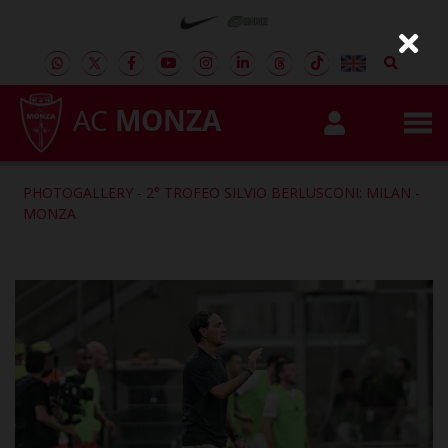
AC
MONZA
PHOTOGALLERY
-
2° TROFEO SILVIO BERLUSCONI: MILAN -
MONZA