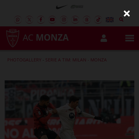
AC
MONZA
PHOTOGALLERY
-
SERIE A TIM: MILAN - MONZA