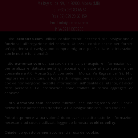
Via Ragazzi del'99, 14 20900, Monza (MB)
Tel. (+39)
039 83 66 64
Fax (+39)
039 20 60 159
Email
info@acmonza.com
P.IVA 09141370966
Il sito
acmonza.com
utilizza cookie tecnici necessari alla navigazione e
© 2026 AC Monza
funzionali all'erogazione del servizio. Utilizza i cookie anche per fornirti
All rights reserved
un'esperienza di navigazione sempre migliore, per facilitare le interazioni
con le nostre funzionalità.
Il sito
acmonza.com
utilizza cookie analitici per acquisire informazioni utili
per analizzare statisticamente gli accessi o le visite al sito stesso e per
Insieme al Monza
consentire a A.C. Monza S.p.A. con sede in Monza, Via Ragazzi del '99, 14 di
migliorarne la struttura, le logiche di navigazione e i contenuti. Con questi
cookie non vengono raccolte informazioni sull'identità dell'utente, né alcun
dato personale. Le informazioni sono trattate in forma aggregata ed
Biglietti
anonima.
Il sito
acmonza.com
presenta funzioni che interagiscono con i social
network che potrebbero tracciare la tua navigazione con i loro cookies.
Shop
Potrai esprimere la tua volontà dopo aver acquisito tutte le informazioni
necessarie sui cookie utilizzati, leggendo la nostra
cookies policy
.
Chiudendo questo banner acconsenti all'uso dei cookie.