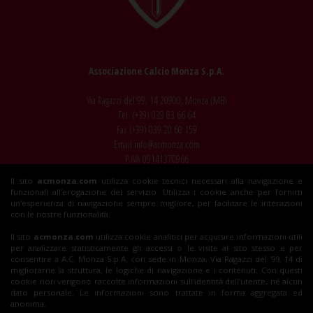
Associazione Calcio Monza S.p.A.
Via Ragazzi del'99, 14 20900, Monza (MB)
Tel. (+39)
039 83 66 64
Fax (+39)
039 20 60 159
Email
info@acmonza.com
P.IVA 09141370966
Il sito
acmonza.com
utilizza cookie tecnici necessari alla navigazione e
© 2026 AC Monza
funzionali all'erogazione del servizio. Utilizza i cookie anche per fornirti
All rights reserved
un'esperienza di navigazione sempre migliore, per facilitare le interazioni
con le nostre funzionalità.
Il sito
acmonza.com
utilizza cookie analitici per acquisire informazioni utili
per analizzare statisticamente gli accessi o le visite al sito stesso e per
Insieme al Monza
consentire a A.C. Monza S.p.A. con sede in Monza, Via Ragazzi del '99, 14 di
migliorarne la struttura, le logiche di navigazione e i contenuti. Con questi
cookie non vengono raccolte informazioni sull'identità dell'utente, né alcun
dato personale. Le informazioni sono trattate in forma aggregata ed
Biglietti
anonima.