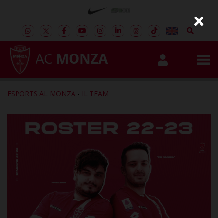
AC
MONZA
ESPORTS AL MONZA
-
IL TEAM