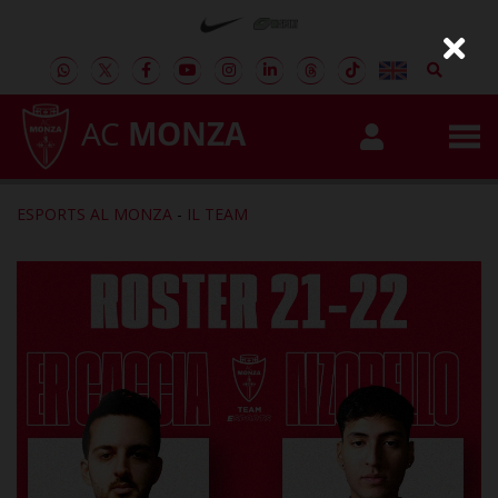
AC
MONZA
ESPORTS AL MONZA
-
IL TEAM